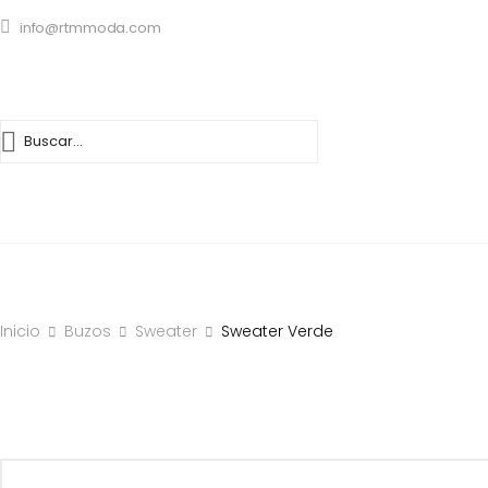
info@rtmmoda.com
INICIO
CATÁLOGO
TIENDAS
SOLICITAR CRÉDITO
Inicio
Buzos
Sweater
Sweater Verde