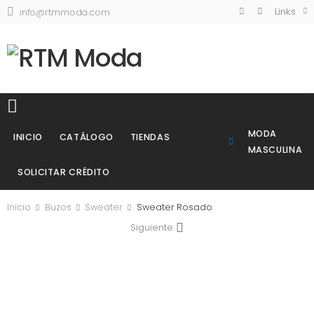
Links
info@rtmmoda.com
MODA
INICIO
CATÁLOGO
TIENDAS
MASCULINA
SOLICITAR CRÉDITO
Inicio
Buzos
Sweater
Sweater Rosado
Siguiente