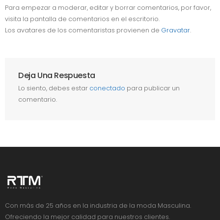
Para empezar a moderar, editar y borrar comentarios, por favor,
visita la pantalla de comentarios en el escritorio.
Los avatares de los comentaristas provienen de
Gravatar
.
Deja Una Respuesta
Lo siento, debes estar
conectado
para publicar un
comentario.
Con más de 25 años en la industria de la moda Masculina.
Ofreciendo la mejor calidad para nuestros clientes.