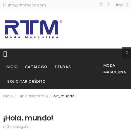
Links
info@rtmmoda.com
MODA
INICIO
CATÁLOGO
TIENDAS
MASCULINA
SOLICITAR CRÉDITO
Inicio
Sin categoría
¡Hola, mundo!
¡Hola, mundo!
in
Sin categoría