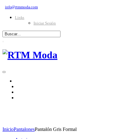
info@rtmmoda.com
Links
Iniciar Sesión
INICIO
CATÁLOGO
TIENDAS
SOLICITAR CRÉDITO
MODA MASCULINA
Inicio
Pantalones
Pantalón Gris Formal