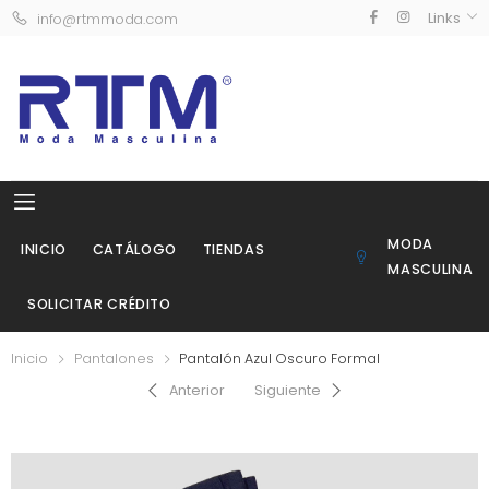
Links
info@rtmmoda.com
MODA
INICIO
CATÁLOGO
TIENDAS
MASCULINA
SOLICITAR CRÉDITO
Inicio
Pantalones
Pantalón Azul Oscuro Formal
Anterior
Siguiente