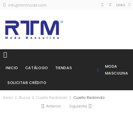
Links
info@rtmmoda.com
MODA
INICIO
CATÁLOGO
TIENDAS
MASCULINA
SOLICITAR CRÉDITO
Inicio
Buzos
Cuello Redondo
Cuello Redondo
Anterior
Siguiente