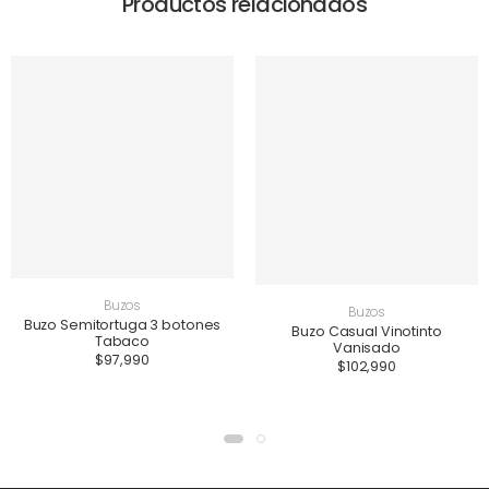
Productos relacionados
Buzos
Buzos
Buzo Semitortuga 3 botones
Buzo Casual Vinotinto
Tabaco
Vanisado
$
97,990
$
102,990