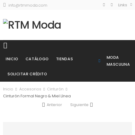
Links
info@rtmmoda.com
MODA
INICIO
CATÁLOGO
TIENDAS
MASCULINA
SOLICITAR CRÉDITO
Inicio
Accesorios
Cinturón
Cinturón Formal Negro & Miel Línea
Anterior
Siguiente