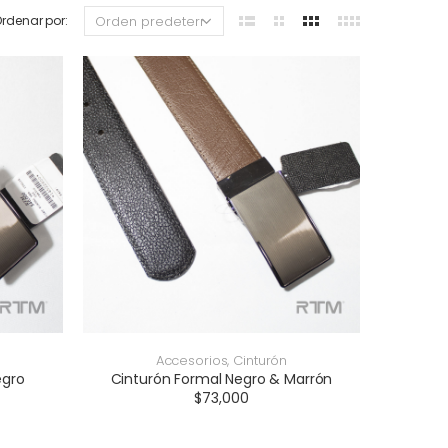
Accesorios
,
Cinturón
egro
Cinturón Formal Negro & Marrón
$
73,000