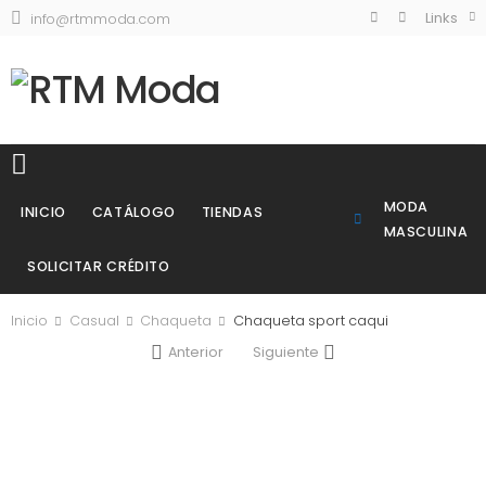
Links
info@rtmmoda.com
MODA
INICIO
CATÁLOGO
TIENDAS
MASCULINA
SOLICITAR CRÉDITO
Inicio
Casual
Chaqueta
Chaqueta sport caqui
Anterior
Siguiente