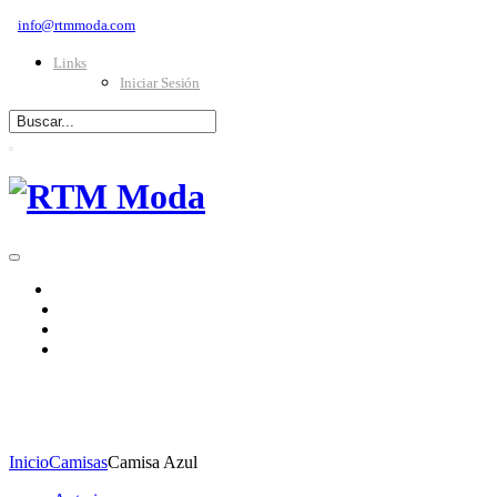
info@rtmmoda.com
Links
Iniciar Sesión
INICIO
CATÁLOGO
TIENDAS
SOLICITAR CRÉDITO
MODA MASCULINA
Inicio
Camisas
Camisa Azul