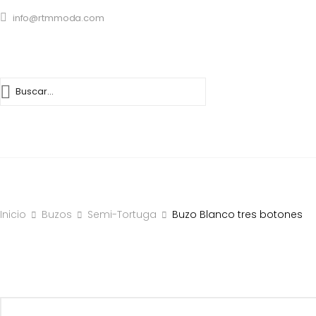
info@rtmmoda.com
INICIO
CATÁLOGO
TIENDAS
SOLICITAR CRÉDITO
Inicio
Buzos
Semi-Tortuga
Buzo Blanco tres botones