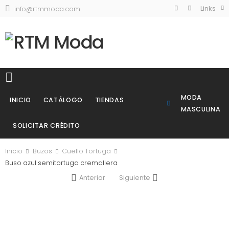
Links
info@rtmmoda.com
MODA
INICIO
CATÁLOGO
TIENDAS
MASCULINA
SOLICITAR CRÉDITO
Inicio
Buzos
Cuello Tortuga
Buso azul semitortuga cremallera
Anterior
Siguiente