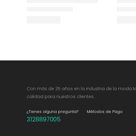
Con más de 25 años en la industria de la moda M
calidad para nuestros clientes.
¿Tienes alguna pregunta?
Métodos de Pago
3128897005