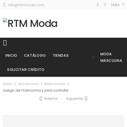
Links
info@rtmmoda.com
MODA
INICIO
CATÁLOGO
TIENDAS
MASCULINA
SOLICITAR CRÉDITO
Inicio
Accesorios
Mancornas
Juego de mancorna y pisa corbata
Anterior
Siguiente