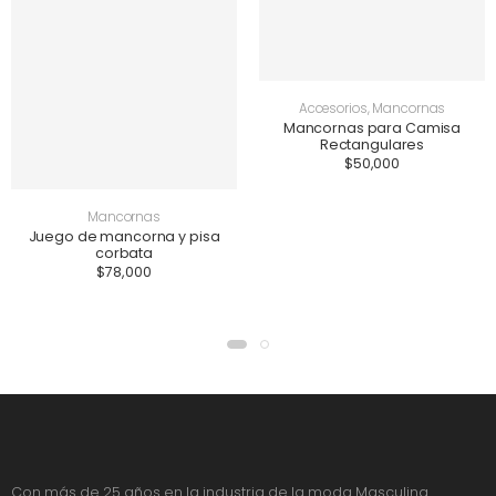
Accesorios
,
Mancornas
Mancornas para Camisa
Rectangulares
$
50,000
Mancornas
Juego de mancorna y pisa
corbata
$
78,000
Con más de 25 años en la industria de la moda Masculina.