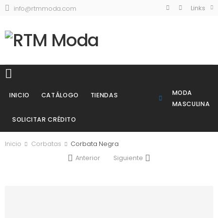
Links
info@rtmmoda.com
MODA
INICIO
CATÁLOGO
TIENDAS
MASCULINA
SOLICITAR CRÉDITO
Inicio
Corbatas
Corbata Negra
Anterior
Siguiente