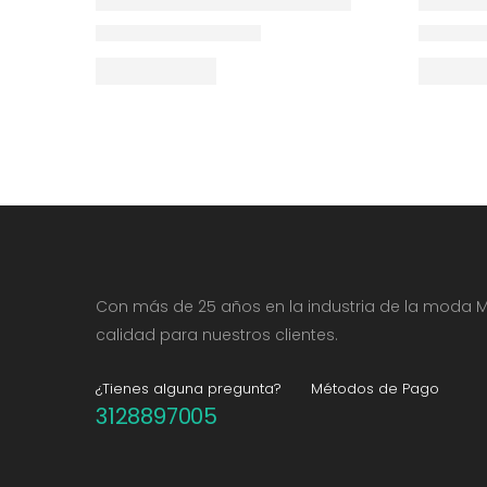
Con más de 25 años en la industria de la moda M
calidad para nuestros clientes.
¿Tienes alguna pregunta?
Métodos de Pago
3128897005