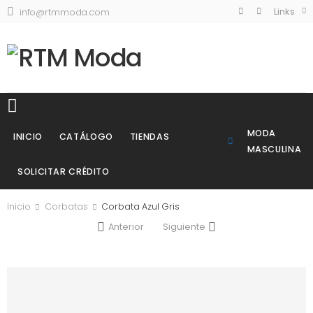
Links
info@rtmmoda.com
MODA
INICIO
CATÁLOGO
TIENDAS
MASCULINA
SOLICITAR CRÉDITO
Inicio
Corbatas
Corbata Azul Gris
Anterior
Siguiente