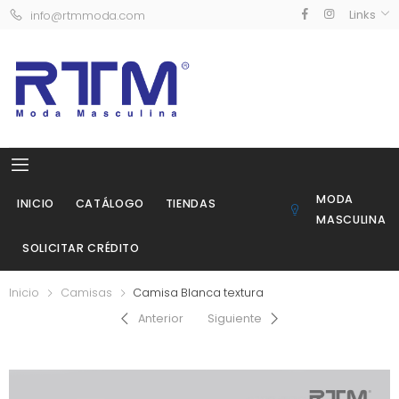
Links
info@rtmmoda.com
MODA
INICIO
CATÁLOGO
TIENDAS
MASCULINA
SOLICITAR CRÉDITO
Inicio
Camisas
Camisa Blanca textura
Anterior
Siguiente