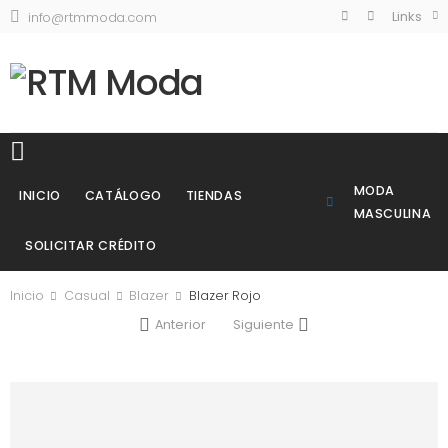
Links
info@rtmmoda.com
MODA
INICIO
CATÁLOGO
TIENDAS
MASCULINA
SOLICITAR CRÉDITO
Inicio
Casual
Blazer
Blazer Rojo
Anterior
Siguiente