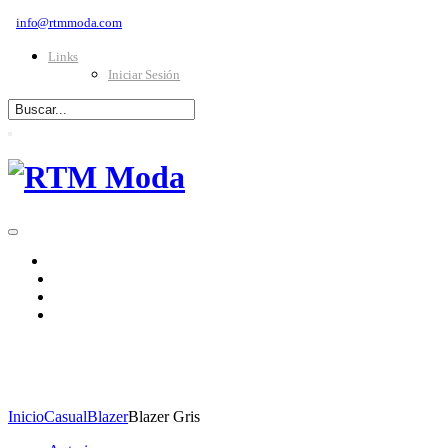
info@rtmmoda.com
Links
Iniciar Sesión
INICIO
CATÁLOGO
TIENDAS
SOLICITAR CRÉDITO
MODA MASCULINA
Inicio
Casual
Blazer
Blazer Gris